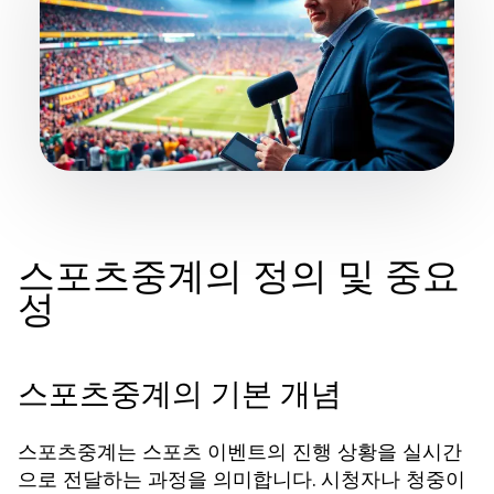
스포츠중계의 정의 및 중요
성
스포츠중계의 기본 개념
스포츠중계는 스포츠 이벤트의 진행 상황을 실시간
으로 전달하는 과정을 의미합니다. 시청자나 청중이