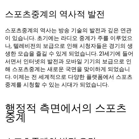
스포츠중계의 역사적 발전
스포츠중계의 역사는 방송 기술의 발전과 깊은 연관
이 있습니다. 초기에는 라디오 중계가 주를 이루었으
나, 텔레비전의 보급으로 인해 시청자들은 경기의 생
생한 모습을 즐길 수 있게 되었습니다. 21세기에 들어
서면서 인터넷의 발전과 모바일 기기의 보급으로 인
해 스포츠중계는 새로운 국면을 맞이하게 되었습니
다. 이제는 전 세계적으로 다양한 플랫폼에서 스포츠
중계를 시청할 수 있는 시대가 되었습니다.
행정적 측면에서의 스포츠
중계