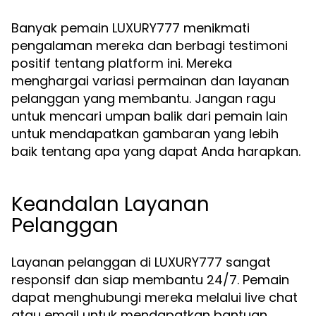
Banyak pemain LUXURY777 menikmati
pengalaman mereka dan berbagi testimoni
positif tentang platform ini. Mereka
menghargai variasi permainan dan layanan
pelanggan yang membantu. Jangan ragu
untuk mencari umpan balik dari pemain lain
untuk mendapatkan gambaran yang lebih
baik tentang apa yang dapat Anda harapkan.
Keandalan Layanan
Pelanggan
Layanan pelanggan di LUXURY777 sangat
responsif dan siap membantu 24/7. Pemain
dapat menghubungi mereka melalui live chat
atau email untuk mendapatkan bantuan