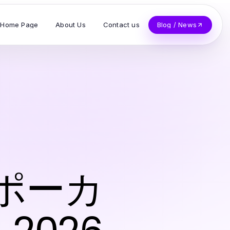
Home Page
About Us
Contact us
Blog / News
ポーカ