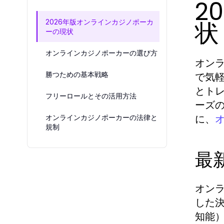
2
状
2026年版オンラインカジノポーカ
ーの現状
オンラインカジノポーカーの選び方
オン
勝つための基本戦略
で気軽
とト
フリーロールとその活用方法
ーズ
に、
オンラインカジノポーカーの法律と
規制
最
オン
した
知能