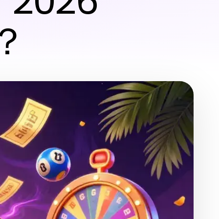
2026
か？