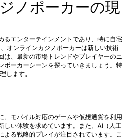
カジノポーカーの現
めるエンターテインメントであり、特に自宅
て、オンラインカジノポーカーは新しい技術
回は、最新の市場トレンドやプレイヤーのニ
ンポーカーシーンを探っていきましょう。特
理します。
に、モバイル対応のゲームや仮想通貨を利用
新しい体験を求めています。また、AI（人工
による戦略的プレイが注目されています。こ