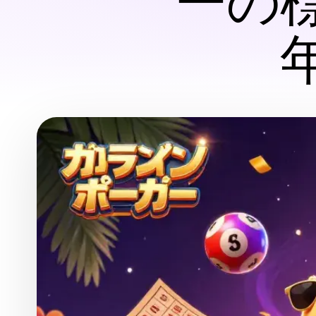
ーの標
年