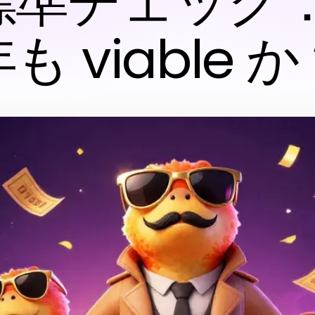
準チェック：
も viable 