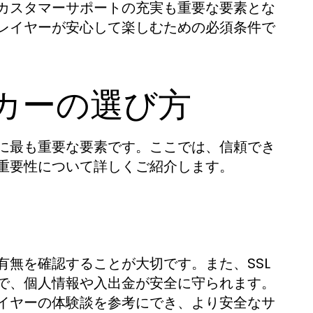
カスタマーサポートの充実も重要な要素とな
レイヤーが安心して楽しむための必須条件で
カーの選び方
に最も重要な要素です。ここでは、信頼でき
重要性について詳しくご紹介します。
無を確認することが大切です。また、SSL
で、個人情報や入出金が安全に守られます。
イヤーの体験談を参考にでき、より安全なサ