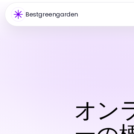
Bestgreengarden
オン