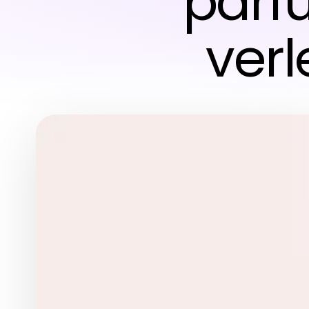
parf
verl