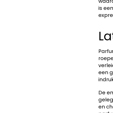
waard
is ee
expre
La
Parfu
roepe
verle
een g
indru
De em
geleg
en ch