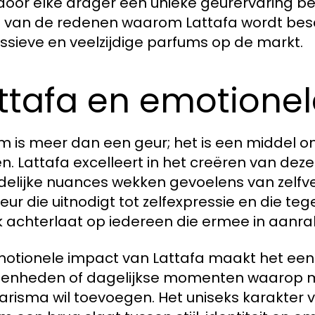
oor elke drager een unieke geurervaring bel
n van de redenen waarom Lattafa wordt be
ssieve en veelzijdige parfums op de markt.
ttafa en emotione
m is meer dan een geur; het is een middel o
n. Lattafa excelleert in het creëren van de
idelijke nuances wekken gevoelens van zelfve
eur die uitnodigt tot zelfexpressie en die teg
k achterlaat op iedereen die ermee in aanra
otionele impact van Lattafa maakt het een 
enheden of dagelijkse momenten waarop me
arisma wil toevoegen. Het uniseks karakter 