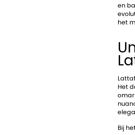
en ba
evolu
het m
Un
La
Latta
Het d
omarm
nuanc
elega
Bij h