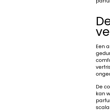
parfum
De
ve
Een a
gedur
comfo
verfr
ongea
De co
kan w
parfu
scala