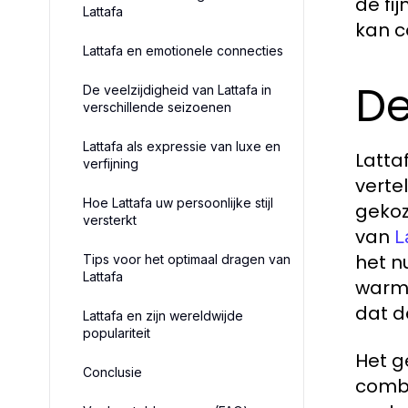
de fi
Lattafa
kan c
Lattafa en emotionele connecties
De
De veelzijdigheid van Lattafa in
verschillende seizoenen
Lattafa als expressie van luxe en
Latta
verfijning
verte
Hoe Lattafa uw persoonlijke stijl
gekoz
versterkt
van
L
het n
Tips voor het optimaal dragen van
Lattafa
warme
dat d
Lattafa en zijn wereldwijde
populariteit
Het g
Conclusie
combi