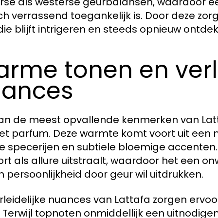
rse als westerse geurbalansen, waardoor ee
ch verrassend toegankelijk is. Door deze zo
die blijft intrigeren en steeds opnieuw ontde
rme tonen en verle
uances
an de meest opvallende kenmerken van Latta
et parfum. Deze warmte komt voort uit een mi
e specerijen en subtiele bloemige accenten. 
rt als allure uitstraalt, waardoor het een o
jn persoonlijkheid door geur wil uitdrukken.
rleidelijke nuances van Lattafa zorgen ervo
. Terwijl topnoten onmiddellijk een uitnodig