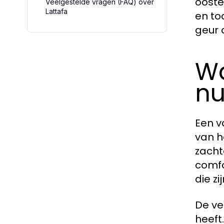
ooste
Veelgestelde vragen (FAQ) over
Lattafa
en to
geur 
Wa
n
Een v
van h
zacht
comfo
die zi
De ve
heeft