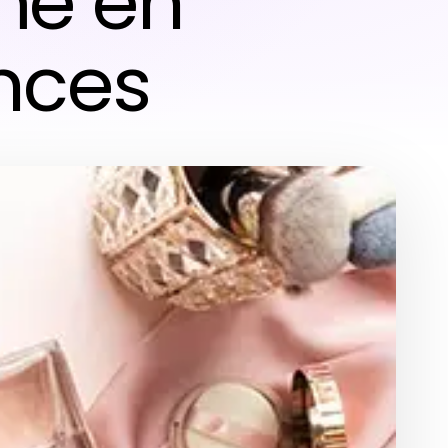
me en
ances