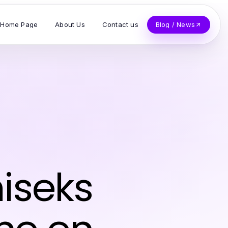
Home Page
About Us
Contact us
Blog / News
iseks