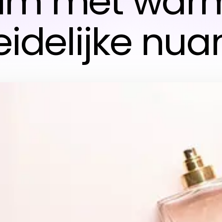
um met war
eidelijke nu